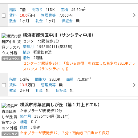
2
階数
7階
間取り
1LDK
面積
49.90m
賃料
10.0
万円
管理費等
7,000円
敷金
1ヶ月
礼金
1ヶ月
保証金
無
横浜市都筑区中川（サンシティ中川）
センター北駅
徒歩3分
築年月
1993年01月
(築33年)
構造
軽量鉄骨造
階数
2階建
テラスハウス
センター北駅徒歩3分！「広い＆お得」を両立した希少な3SLDKテラ
スハウス（サンシティ中川）
2
階数
1-2階
間取り
3SLDK
面積
71.83m
賃料
13.5
万円
管理費等
無
敷金
2ヶ月
礼金
無
保証金
無
横浜市青葉区美しが丘（第１井上ドエル）
たまプラーザ駅
徒歩12分
築年月
1975年04月
(築51年)
構造
ＲＣ
階数
5階建
たまプラーザ駅徒歩12、３分・南向きで日当たり良好
マンション