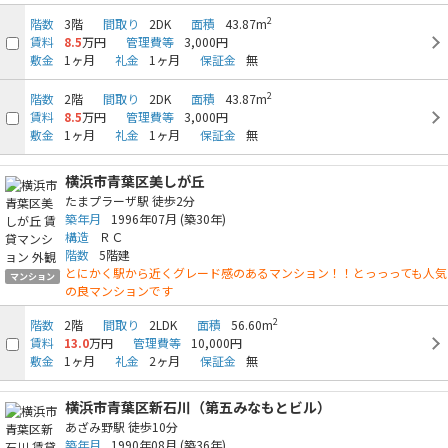
2
階数
3階
間取り
2DK
面積
43.87m
賃料
8.5
万円
管理費等
3,000円
敷金
1ヶ月
礼金
1ヶ月
保証金
無
2
階数
2階
間取り
2DK
面積
43.87m
賃料
8.5
万円
管理費等
3,000円
敷金
1ヶ月
礼金
1ヶ月
保証金
無
横浜市青葉区美しが丘
たまプラーザ駅
徒歩2分
築年月
1996年07月
(築30年)
構造
ＲＣ
階数
5階建
とにかく駅から近くグレード感のあるマンション！！とっっっても人気
マンション
の良マンションです
2
階数
2階
間取り
2LDK
面積
56.60m
賃料
13.0
万円
管理費等
10,000円
敷金
1ヶ月
礼金
2ヶ月
保証金
無
横浜市青葉区新石川（第五みなもとビル）
あざみ野駅
徒歩10分
築年月
1990年08月
(築36年)