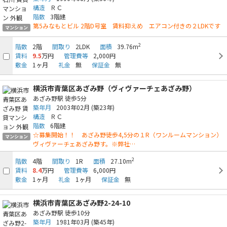
構造
ＲＣ
階数
3階建
第5みなもとビル 2階D号室 賃料抑えめ エアコン付きの２LDKです
マンション
2
階数
2階
間取り
2LDK
面積
39.76m
賃料
9.5
万円
管理費等
2,000円
敷金
1ヶ月
礼金
無
保証金
無
横浜市青葉区あざみ野（ヴィヴァーチェあざみ野）
あざみ野駅
徒歩5分
築年月
2003年02月
(築23年)
構造
ＲＣ
階数
6階建
☆募集開始！！ あざみ野徒歩4,5分の１R（ワンルームマンション）
マンション
ヴィヴァーチェあざみ野す。※弊社…
2
階数
4階
間取り
1R
面積
27.10m
賃料
8.4
万円
管理費等
6,000円
敷金
1ヶ月
礼金
1ヶ月
保証金
無
横浜市青葉区あざみ野2-24-10
あざみ野駅
徒歩10分
築年月
1981年03月
(築45年)