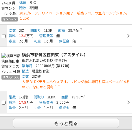
構造
ＲＣ
階数
3階建
2026/6 フルリノベーション完了 新築レベルの室内コンデション。
１LDK
マンション
2
階数
2階
間取り
1LDK
面積
39.74m
賃料
12.8
万円
管理費等
無
敷金
2ヶ月
礼金
1ヶ月
保証金
無
横浜市都筑区荏田東（アステイル）
都筑ふれあいの丘駅
徒歩7分
築年月
2009年06月
(築17年)
構造
軽量鉄骨造
階数
2階建
テラスハウス
大型３LDKテラスハウスです。リビング前に専用駐車スペースがある
ので、なにかと便利＾＾
2
階数
1-2階
間取り
3LDK
面積
78.96m
賃料
17.5
万円
管理費等
2,000円
敷金
2ヶ月
礼金
1ヶ月
保証金
無
もっと見る