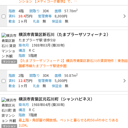
ンション 【メディコーポ都筑】で、…
2
階数
4階
間取り
3DK
面積
57.70m
賃料
10.4
万円
管理費等
8,000円
敷金
1ヶ月
礼金
無
保証金
無
横浜市青葉区新石川（たまプラーザソフィーナ２）
たまプラーザ駅
徒歩5分
築年月
1988年03月
(築38年)
構造
ＲＣ
階数
5階建
【たまプラーザソフィーナ 2】横浜市青葉区新石川の賃貸物件｜東急田
マンション
園都市線たまプラーザ駅徒歩圏
2
階数
2階
間取り
3DK
面積
50.87m
賃料
12.8
万円
管理費等
5,000円
敷金
1ヶ月
礼金
無
保証金
無
横浜市青葉区元石川町（シャンハピネス）
築年月
1988年04月
(築38年)
構造
ＲＣ
階数
7階建
最上階・角部屋の開放感。ペットと暮らせる約50㎡のゆとりある
1LDK。
マンション